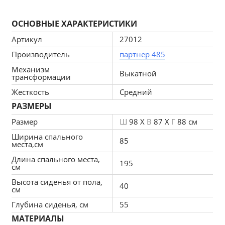
Длина, ширина спального места - 85*195 см,
ОСНОВНЫЕ ХАРАКТЕРИСТИКИ
Артикул
27012
Механизм - Выкатной
Производитель
партнер 485
Наполнение   - ППУ,
Механизм
Выкатной
трансформации
Материал каркаса - брус сухой строганный, 
Жесткость
Средний
фанера, ДВП,
РАЗМЕРЫ
Кол-во спальных мест - 1 спальное  место,
Размер
Ш
98 X
В
87 X
Г
88 см
Ширина спального
85
Вес - 52,5 кг,
места,см
Длина спального места,
Глубина сиденья без подушек - 80 см
195
см
Высота сиденья от пола,
Декоративные подушки - в комплекте 1 шт 55*55 
40
см
см
Глубина сиденья, см
55
МАТЕРИАЛЫ
Жесткость - средняя,