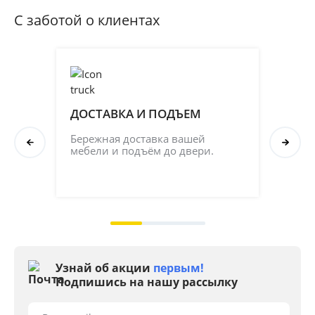
С заботой о клиентах
ДОСТАВКА И ПОДЪЕМ
ПР
СБ
Бережная доставка вашей 
мебели и подъём до двери.
Соб
кач
на 2
Узнай об акции
первым!
Подпишись на нашу рассылку