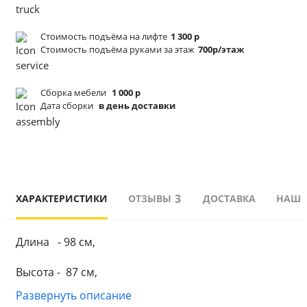
Стоимость подъёма
на лифте
1 300 р
Стоимость подъёма
руками за этаж
700р/этаж
Сборка мебели
1 000 р
Дата сборки
в день доставки
3
ХАРАКТЕРИСТИКИ
ОТЗЫВЫ
ДОСТАВКА
НАШИ
Длина   - 98 см,
Высота -  87 см,
Развернуть описание
Глубина - 88 см,