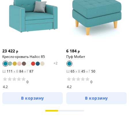
23 422
6 184
р
р
Кресло-кровать Найсс 85
Пуф Мобит
+
2
Ш
111
x
В
84
x
Г
87
Ш
65
x
В
45
x
Г
50
0
0
4.2
4.2
В корзину
В корзину