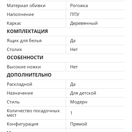
Материал обивки
Рогожка
Материал ножек - пластиковые,
Наполнение
ППУ
Бельевой ящик - есть
Каркас
Деревянный
КОМПЛЕКТАЦИЯ
Ящик для белья
Да
Столик
Нет
ОСОБЕННОСТИ
Высокие ножки
Нет
ДОПОЛНИТЕЛЬНО
Раскладной
Да
Назначение
Для детской
Стиль
Модерн
Количество посадочных
1
мест
Конфигурация
Прямой