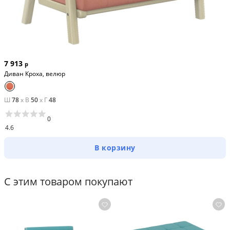
7 913
р
Диван Кроха, велюр
Ш
78
x
В
50
x
Г
48
0
4.6
В корзину
С этим товаром покупают