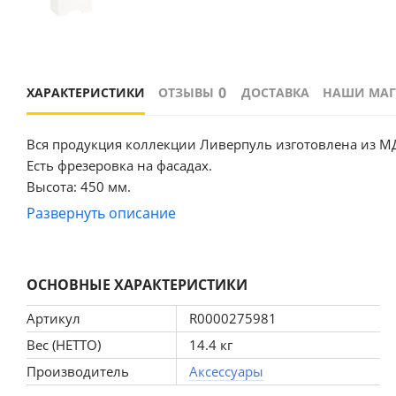
0
ХАРАКТЕРИСТИКИ
ОТЗЫВЫ
ДОСТАВКА
НАШИ МА
Вся продукция коллекции Ливерпуль изготовлен
Есть фрезеровка на фасадах.
Высота: 450 мм.
Ширина: 550мм.
Развернуть описание
Глубина: 350 мм.
Подъемная крышка; опоры колесные
Максимальная нагрузка на пуф 60 кг
ОСНОВНЫЕ ХАРАКТЕРИСТИКИ
Артикул
R0000275981
Вес (НЕТТО)
14.4 кг
Производитель
Аксессуары