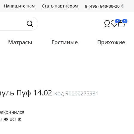
Напишите нам
Стать партнёром
8 (495) 640-00-20
0
0
Матрасы
Гостиные
Прихожие
уль Пуф 14.02
Код R0000275981
закончился
няя цена: