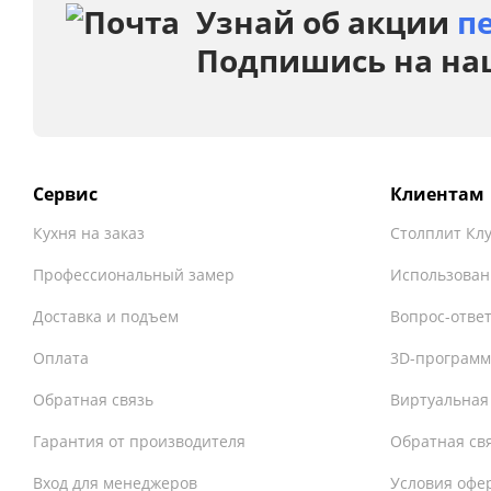
Узнай об акции
п
Подпишись на на
Сервис
Клиентам
Кухня на заказ
Столплит Кл
Профессиональный замер
Использован
Доставка и подъем
Вопрос-отве
Оплата
3D-программ
Обратная связь
Виртуальная
Гарантия от производителя
Обратная св
Вход для менеджеров
Условия офе