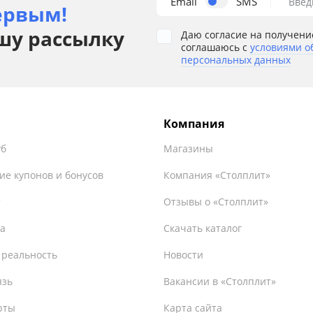
Email
SMS
Введ
ервым!
шу рассылку
Даю согласие на получени
соглашаюсь с
условиями о
персональных данных
Компания
уб
Магазины
ие купонов и бонусов
Компания «Столплит»
т
Отзывы о «Столплит»
а
Скачать каталог
 реальность
Новости
язь
Вакансии в «Столплит»
рты
Карта сайта