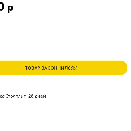
90
р
ТОВАР ЗАКОНЧИЛСЯ:(
ка Столплит
28 дней