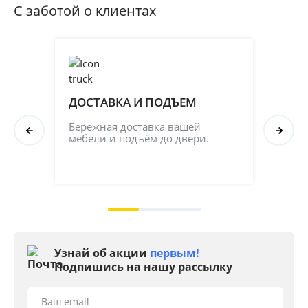
С заботой о клиентах
ДОСТАВКА И ПОДЪЕМ
ПР
СБ
Бережная доставка вашей 
мебели и подъём до двери.
Соб
кач
на 2
Узнай об акции
первым!
Подпишись на нашу рассылку
Ваш email