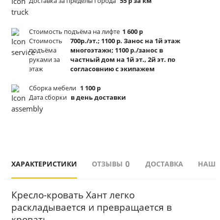
Доставка за пределы города
55 р за км
Стоимость подъёма
на лифте
1 600 р
Стоимость
700р./эт.; 1100 р. Занос на 1й этаж
подъёма
многоэтажн; 1100 р./занос в
руками за
частный дом на 1й эт., 2й эт. по
этаж
согласовнию с экипажем
Сборка мебели
1 100 р
Дата сборки
в день доставки
0
ХАРАКТЕРИСТИКИ
ОТЗЫВЫ
ДОСТАВКА
НАШИ
Кресло-кровать Хант легко 
раскладывается и превращается в 
кровать.  