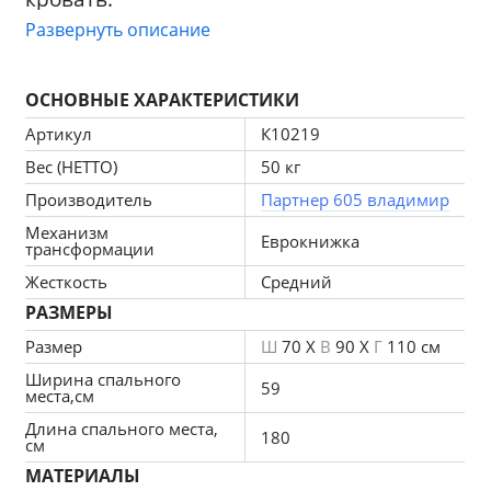
Развернуть описание
Механизм трансформации еврокнижка, 
подходит для ежедневного 
ОСНОВНЫЕ ХАРАКТЕРИСТИКИ
использования. Компактные габариты 
кресла позволяют поставить его в 
Артикул
К10219
небольших помещениях. 
Вес (НЕТТО)
50 кг
Производитель
Партнер 605 владимир
Наполнение высокоэластичный-ППУ 
ST
2236/60, синтепон.
Механизм
Еврокнижка
трансформации
Жесткость-средняя. 
Жесткость
Средний
РАЗМЕРЫ
Нагрузка на спальное место-90кг. 
Размер
Ш
70 X
В
90 X
Г
110 см
Чехол подушки несъемный, наполнение 
Ширина спального
59
места,см
подушки-крошка ППУ. 
Длина спального места,
180
см
Каркас ДСП, ДВП, ЛДСП, фанера, брус 
МАТЕРИАЛЫ
хвойных пород.