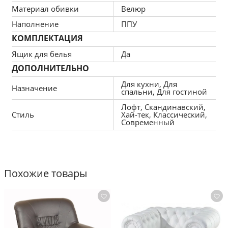
Материал обивки
Велюр
Габариты Ш70хГ110хВ90см 
Наполнение
ППУ
КОМПЛЕКТАЦИЯ
Спальное место 180х58см.
Ящик для белья
Да
Ящик для белья 77х50хВ25см.
ДОПОЛНИТЕЛЬНО
Для кухни, Для
Глубина сиденья без подушек 87см.
Назначение
спальни, Для гостиной
Лофт, Скандинавский,
Глубина сиденья с подушкой-60см.
Стиль
Хай-тек, Классический,
Современный
Высота сиденья от пола 40см.
Предельные отклонения от габаритных 
размеров дивана +/-5см.
Похожие товары
, плотная структура 
Тип ткани: велюр
ворса велюра помогает избежать 