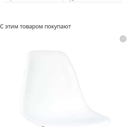
устойчиво к ударным воздействиям, негативным
воздействиям окружающей среды и появлению
царапин. Выдерживает продолжительные нагрузки -
максимальная статическая нагрузка до 100 кг.
С этим товаром покупают
РЕГУЛИРУЕМЫЕ ОПОРЫ На шарнирах позволяют
комфортно использовать основание на неровной
поверхности. На опорах имеются подпятники из
эластичной резины, что придает основанию
антискользящие свойства. При желании основание
можно использовать без регулируемых опор. ЛЕГКИЙ
УХОД Легкий и простой уход за изделием. Запрещено: -
ставить горячее без специальных подставок - резать на
поверхности без использования доски - использовать
на улице под открытым небом, что подвергается
прямому воздействию солнечных лучей и осадков -
оставлять под прямыми солнечными лучами (открытое
окно, балкон, веранда и т.д.) Каркас выполнен из
полипропилена с армирующими добавками и
выдерживает продолжительные нагрузки.