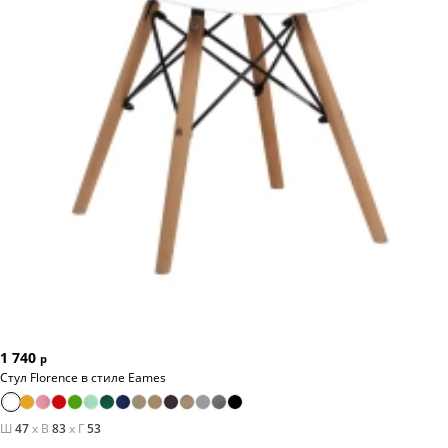
Максимальная статическая нагрузка 260 кг.
1 740
р
Стул Florence в стиле Eames
Ш
47
x
В
83
x
Г
53