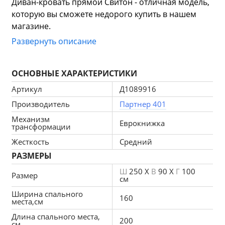
Диван-кровать прямой Свитон - отличная модель, 
которую вы сможете недорого купить в нашем 
магазине.
Стильный и выдержанный дизайн данной модели 
Развернуть описание
позволит вам разместить его практически в 
любом помещении.
ОСНОВНЫЕ ХАРАКТЕРИСТИКИ
Продуманная конструкция модели, впишется даже 
в небольшое пространство.
Артикул
Д1089916
Для создания Диван-кровать прямой Свитон 
Производитель
Партнер 401
еврокнижка использовался прочный и приятный 
Механизм
на ощупь материал велюр. Благодаря 
Еврокнижка
трансформации
качественным материалам и простому в 
Жесткость
Средний
использовании механизму - еврокнижка данная 
РАЗМЕРЫ
модель прослужит вам долгие годы.
Ш
250 X
В
90 X
Г
100
Размер
см
Ширина спального
160
места,см
Длина спального места,
200
см