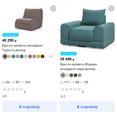
ХИТ ПРОДАЖ
40 290
р
Кресло-кровать аккордеон
Торонто,велюр
ХИТ ПРОДАЖ
+
4
39 490
р
Кресло-кровать Модерн
аккордеон-евро,велюр
Ш
84
x
В
85
x
Г
103
Ш
117
x
В
88
x
Г
95
0
0
4.5
4.3
В корзину
В корзину