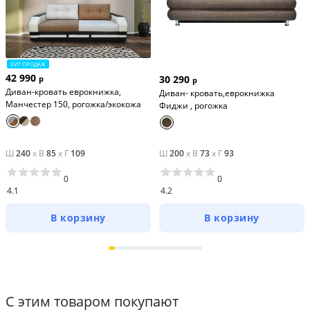
ХИТ ПРОДАЖ
42 990
30 290
р
р
Диван-кровать еврокнижка,
Диван- кровать,еврокнижка
Манчестер 150, рогожка/экокожа
Фиджи , рогожка
Ш
240
x
В
85
x
Г
109
Ш
200
x
В
73
x
Г
93
0
0
4.1
4.2
В корзину
В корзину
С этим товаром покупают