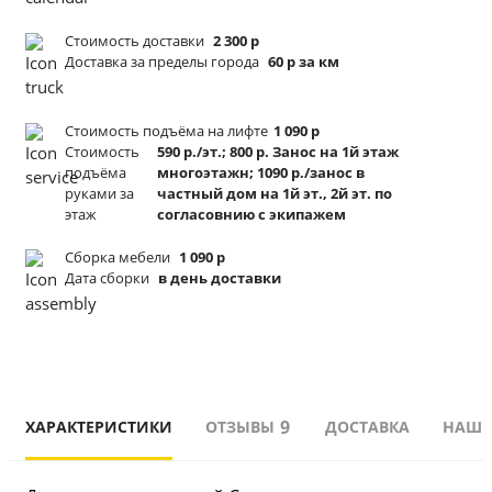
Стоимость доставки
2 300 р
Доставка за пределы города
60 р за км
Стоимость подъёма
на лифте
1 090 р
Стоимость
590 р./эт.; 800 р. Занос на 1й этаж
подъёма
многоэтажн; 1090 р./занос в
руками за
частный дом на 1й эт., 2й эт. по
этаж
согласовнию с экипажем
Сборка мебели
1 090 р
Дата сборки
в день доставки
9
ХАРАКТЕРИСТИКИ
ОТЗЫВЫ
ДОСТАВКА
НАШИ