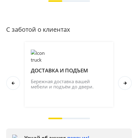
С заботой о клиентах
ДОСТАВКА И ПОДЪЕМ
ПР
СБ
Бережная доставка вашей 
мебели и подъём до двери.
Соб
кач
на 2