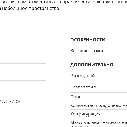
зволит вам разместить его практически в любом помещ
в небольшое пространство.
ный и приятный на ощупь материал велюр Бинго. Благод
 - "выкатной" данная модель прослужит вам долгие годы
угол размещения. Угол определяется следующим образом
ОСОБЕННОСТИ
еред готовым предметом).
Высокие ножки
1
ДОПОЛНИТЕЛЬНО
Раскладной
Назначение
Стиль
7 X
Г
77 см
Количество посадочных м
Конфигурация
Максимальная нагрузка на
место, кг