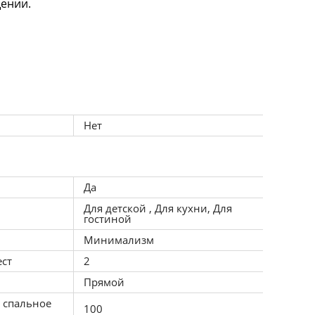
ении.
аря качественным 
.
: встаньте лицом к 
Нет
Да
Для детской , Для кухни, Для
гостиной
Минимализм
ест
2
Прямой
 спальное
100