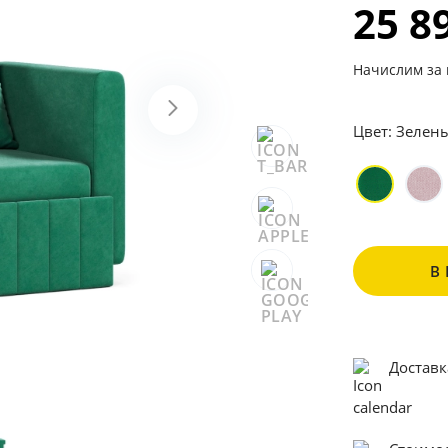
25 8
Начислим за 
Цвет:
Зелен
В
Доставк