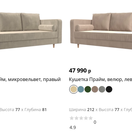
47 990
р
йм, микровельвет, правый
Кушетка Прайм, велюр, ле
Высота
77
x
Глубина
81
Ширина
212
x
Высота
77
x
Глу
0
4.9