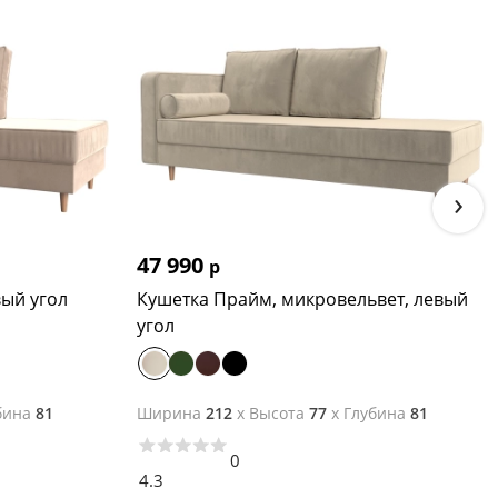
›
47 990
р
вый угол
Кушетка Прайм, микровельвет, левый
угол
бина
81
Ширина
212
x
Высота
77
x
Глубина
81
0
4.3