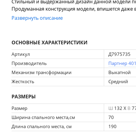
Стильный и выдержанный дизайн данной модели по
Продуманная конструкция модели, впишется даже 
Для создания кушетки Кларисс использовался проч
Развернуть описание
материалам и простому в использовании механизму
При заказе модели необходимо указать требуемый 
ОСНОВНЫЕ ХАРАКТЕРИСТИКИ
изделию (представьте, как вы будете находиться п
Артикул
Д7975735
Производитель
Партнер 40
Механизм трансформации
Выкатной
Жесткость
Средний
РАЗМЕРЫ
Размер
Ш
132 X
В
7
Ширина спального места,см
70
Длина спального места, см
190