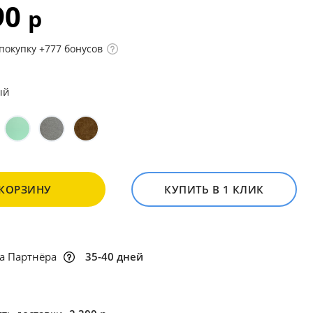
90
р
покупку +777 бонусов
ый
 КОРЗИНУ
КУПИТЬ В 1 КЛИК
а Партнёра
35-40 дней