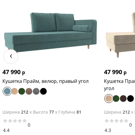
‹
47 990
47 990
р
р
Кушетка Прайм, велюр, правый угол
Кушетка Пра
угол
Ширина
212
x
Высота
77
x
Глубина
81
Ширина
212
x
0
0
4.4
4.3