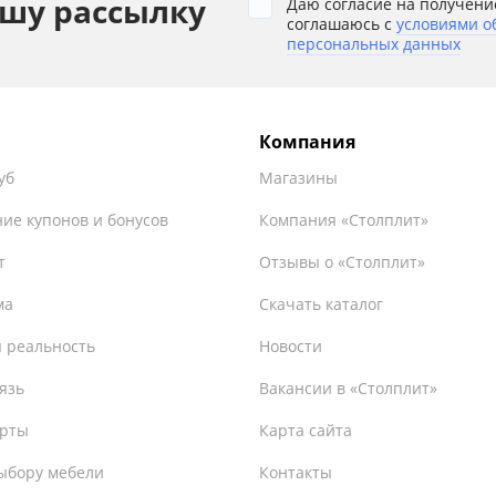
шу рассылку
Даю согласие на получени
соглашаюсь с
условиями о
персональных данных
Компания
уб
Магазины
ие купонов и бонусов
Компания «Столплит»
т
Отзывы о «Столплит»
ма
Скачать каталог
 реальность
Новости
язь
Вакансии в «Столплит»
ерты
Карта сайта
ыбору мебели
Контакты