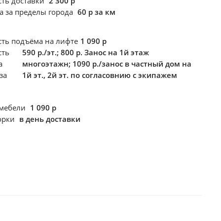
сть доставки
2 300 р
а за пределы города
60 р за км
сть подъёма
на лифте
1 090 р
сть
590 р./эт.; 800 р. Занос на 1й этаж
а
многоэтажн; 1090 р./занос в частный дом на
за
1й эт., 2й эт. по согласовнию с экипажем
 мебели
1 090 р
борки
в день доставки